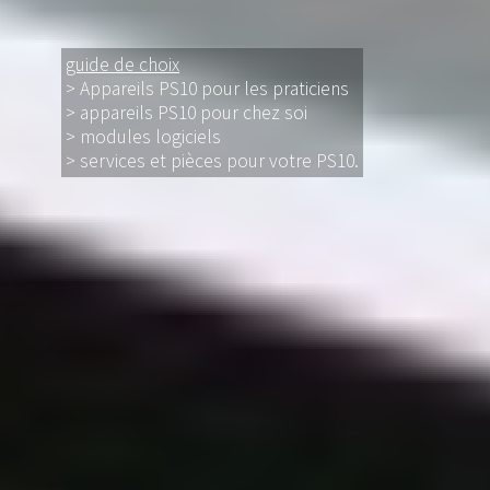
guide de choix
>
Appareils PS10 pour les praticiens
>
appareils PS10 pour chez soi
>
modules logiciels
>
services et pièces
pour votre PS10.