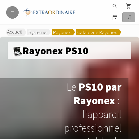
search
shopping_cart
=
=
event
login
Accueil
Système
Rayonex
Catalogue Rayonex
>
>
>
Rayonex PS10
Le
PS10 par
Rayonex
:
l'appareil
professionnel