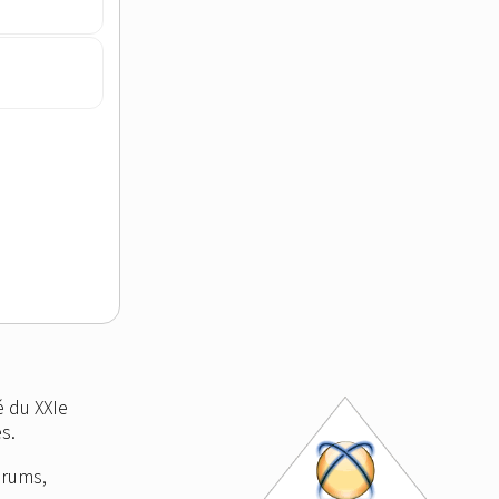
 du XXIe
s.
orums,