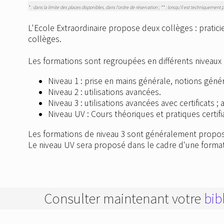
* : dans la limite des places disponibles, dans l'ordre de réservation ; ** : lorsqu'il est techniquement 
L'Ecole Extraordinaire propose deux collèges : praticie
collèges.
Les formations sont regroupées en différents niveaux 
Niveau 1 : prise en mains générale, notions génér
Niveau 2 : utilisations avancées.
Niveau 3 : utilisations avancées avec certificats ;
Niveau UV : Cours théoriques et pratiques certifi
Les formations de niveau 3 sont généralement proposées
Le niveau UV sera proposé dans le cadre d'une format
Consulter maintenant votre
bib