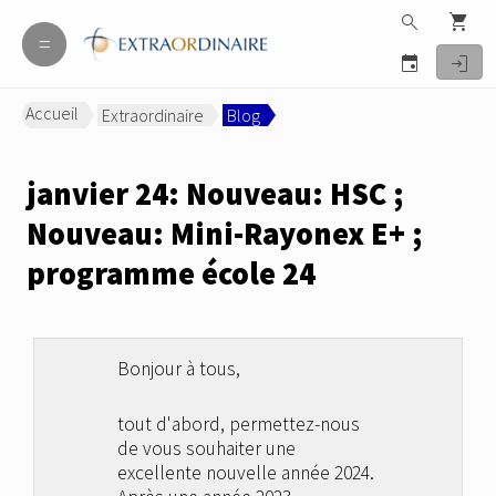
search
shopping_cart
=
=
event
login
Accueil
Extraordinaire
Blog
>
>
janvier 24: Nouveau: HSC ;
Nouveau: Mini-Rayonex E+ ;
programme école 24
Bonjour à tous,
tout d'abord, permettez-nous
de vous souhaiter une
excellente nouvelle année 2024.