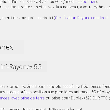
tion d'un an : 600 EUR / an ou 60 E / mois -
s'abonner
).
tification, profitez-en et suivez-là à nouveau, à votre rythme, 
, merci de vous pré-inscrire ici (
Certification Rayonex en direct
onex
ini-Rayonex 5G
aux produits, émetteurs naturels passifs de fréquences fond
onstatées après exposition aux premières antennes 5G déploy
nces, avec prise de terre
ou prise pour Duplex (528 EUR TTC
TC ; promo de lancement -10% jusque fin juin)