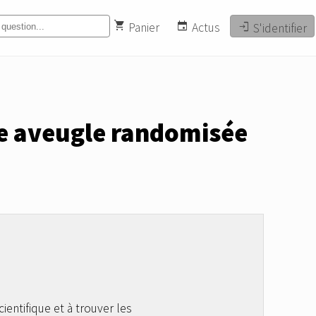
shopping_cart
event
login
search
Panier
Actus
S'identifier
e aveugle randomisée
ientifique et à trouver les