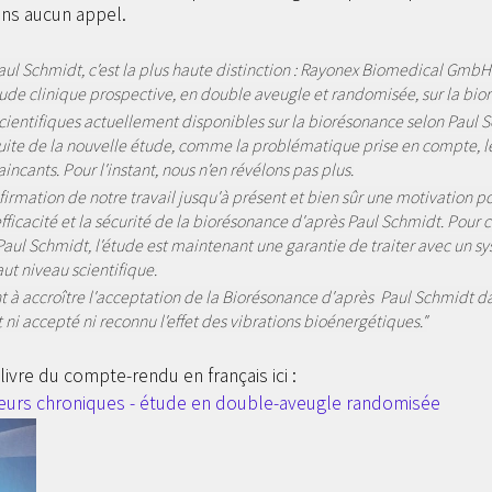
ans aucun appel.
aul Schmidt, c'est la plus haute distinction : Rayonex Biomedical GmbH
ude clinique prospective, en double aveugle et randomisée, sur la bio
s scientifiques actuellement disponibles sur la biorésonance selon Paul
uite de la nouvelle étude, comme la problématique prise en compte, le
incants. Pour l'instant, nous n'en révélons pas plus.
irmation de notre travail jusqu'à présent et bien sûr une motivation po
efficacité et la sécurité de la biorésonance d'après Paul Schmidt. Pour 
aul Schmidt, l'étude est maintenant une garantie de traiter avec un syst
ut niveau scientifique.
t à accroître l'acceptation de la Biorésonance d'après Paul Schmidt 
t ni accepté ni reconnu l'effet des vibrations bioénergétiques."
vre du compte-rendu en français ici :
leurs chroniques - étude en double-aveugle randomisée