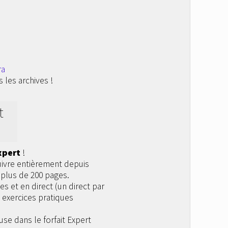
ra
 les archives !
t
xpert
!
uivre entièrement depuis
 plus de 200 pages.
s et en direct (un direct par
 exercices pratiques
use dans le forfait Expert