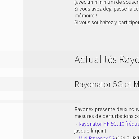
(avec un minimum de souscrip
Si vous avez déjà passé la cer
mémoire !
Si vous souhaitez y participer
Actualités Ray
Rayonator 5G et M
Rayonex présente deux nouve
mesures de perturbations c
-
Rayonator HF 5G, 10 fréque
jusque fin juin)
-
Mini-Rayonex 5G
(124 EUR T