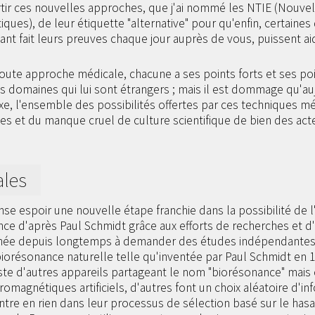
rtir ces nouvelles approches, que j'ai nommé les NTIE (Nouve
ques), de leur étiquette "alternative" pour qu'enfin, certaine
ant fait leurs preuves chaque jour auprès de vous, puissent a
te approche médicale, chacune a ses points forts et ses poin
 domaines qui lui sont étrangers ; mais il est dommage qu'auj
xe, l'ensemble des possibilités offertes par ces techniques médic
es et du manque cruel de culture scientifique de bien des ac
ales
e espoir une nouvelle étape franchie dans la possibilité de l
ance d'après Paul Schmidt grâce aux efforts de recherches et d
tachée depuis longtemps à demander des études indépendantes 
 biorésonance naturelle telle qu'inventée par Paul Schmidt en 
iste d'autres appareils partageant le nom "biorésonance" mais
omagnétiques artificiels, d'autres font un choix aléatoire d'in
ntre en rien dans leur processus de sélection basé sur le hasar