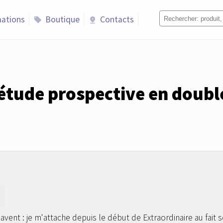
ations
Boutique
Contacts
sell
pin_drop
étude prospective en doubl
vent : je m'attache depuis le début de Extraordinaire au fait sc