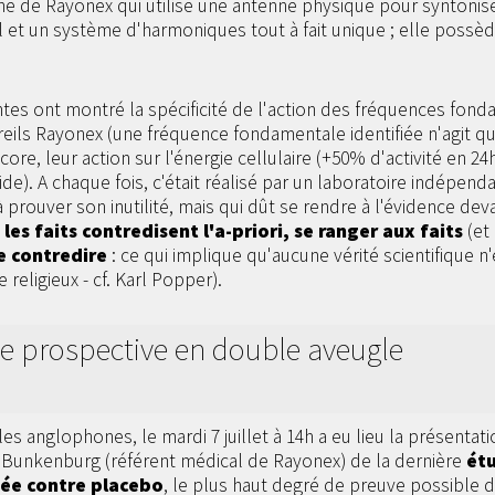
he de Rayonex qui utilise une antenne physique pour syntoni
 et un système d'harmoniques tout à fait unique ; elle possède
tes ont montré la spécificité de l'action des fréquences fond
ils Rayonex (une fréquence fondamentale identifiée n'agit qu
ncore, leur action sur l'énergie cellulaire (+50% d'activité en 2
ide). A chaque fois, c'était réalisé par un laboratoire indépenda
 prouver son inutilité, mais qui dût se rendre à l'évidence devan
i les faits contredisent l'a-priori, se ranger aux faits
(et 
le contredire
: ce qui implique qu'aucune vérité scientifique n'
e religieux - cf. Karl Popper).
e prospective en double aveugle
 les anglophones, le mardi 7 juillet à 14h a eu lieu la présenta
. Bunkenburg (référent médical de Rayonex) de la dernière
ét
ée contre placebo
, le plus haut degré de preuve possible d