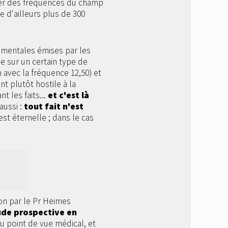
ser des fréquences du champ
 d'ailleurs plus de 300
amentales émises par les
e sur un certain type de
4h avec la fréquence 12,50) et
nt plutôt hostile à la
t les faits...
et c'est là
aussi :
tout fait n'est
est éternelle ; dans le cas
tion par le Pr Heimes
ude prospective en
u point de vue médical, et