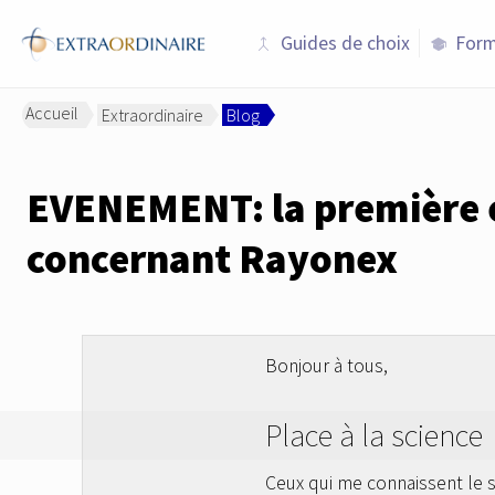
Guides de choix
Form
merge
school
Accueil
Extraordinaire
Blog
>
>
EVENEMENT: la première 
concernant Rayonex
Bonjour à tous,
Place à la science
Ceux qui me connaissent le sa