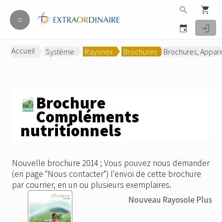
search
shopping_cart
=
=
event
login
Accueil
Système
Rayonex
Brochures
Brochures, Appar
>
>
>
Brochure
Compléments
nutritionnels
Nouvelle brochure 2014 ; Vous pouvez nous demander
(en page "Nous contacter") l'envoi de cette brochure
par courrier, en un ou plusieurs exemplaires.
Nouveau Rayosole Plus