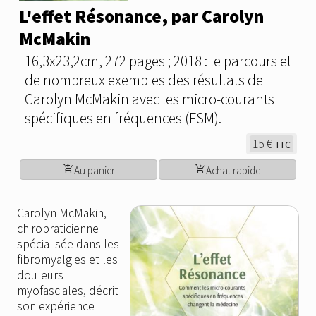
L'effet Résonance, par Carolyn
McMakin
16,3x23,2cm, 272 pages ; 2018 : le parcours et
de nombreux exemples des résultats de
Carolyn McMakin avec les micro-courants
spécifiques en fréquences (FSM).
15 €
TTC
add_shopping_cart
shopping_cart_checkout
Au panier
Achat rapide
Carolyn McMakin,
chiropraticienne
spécialisée dans les
fibromyalgies et les
douleurs
myofasciales, décrit
son expérience