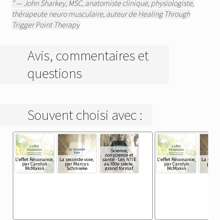
" — John Sharkey, MSC, anatomiste clinique, physiologiste,
thérapeute neuro musculaire, auteur de Healing Through
Trigger Point Therapy
Avis, commentaires et
questions
Souvent choisi avec :
Science,
conscience et
L'effet Résonance,
La seconde voie,
santé - Les NTIE
L'effet Résonance,
La secon
par Carolyn
par Marcus
au XXIe siècle,
par Carolyn
par M
McMakin
Schmieke
grand format
McMakin
Schm