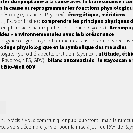
ter du symptôme à la cause avec la biorésonance : co
 la cause et reprogrammer les fonctions physiologiqu
inésiologie, praticien Rayonex) :
énergétique, méridiens
r, Extraordinaire) :
comprendre les principes physiques d
r en pharmacie, naturopathe, praticienne Rayonex) :
Accompag
oides » environnementales avec la biorésonance
cin gynécologue, psychothérapeute/transpersonnel spécialis
codage physiologique et la symbolique des maladies
logue, hypnothérapeute, praticien Rayonex) :
attitude, éth
en Rayonex, NES, GDV) :
bilans automatisés : le Rayoscan e
et Bio-Well GDV
H
tenu précis à vous communiquer publiquement ; mais la rume
-vous vers décembre-janvier pour la mise à jour du RAH de Rayo