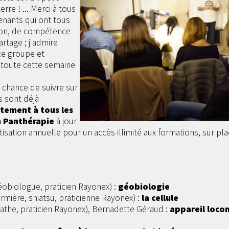
erre ! ... Merci à tous
venants qui ont tous
ion, de compétence
rtage ; j'admire
 ce groupe et
 toute cette semaine
a chance de suivre sur
s sont déjà
tement à tous les
n Panthérapie
à jour
isation annuelle pour un accès illimité aux formations, sur pla
géobiologue, praticien Rayonex) :
géobiologie
rmière, shiatsu, praticienne Rayonex) :
la cellule
athe, praticien Rayonex), Bernadette Géraud :
appareil loco