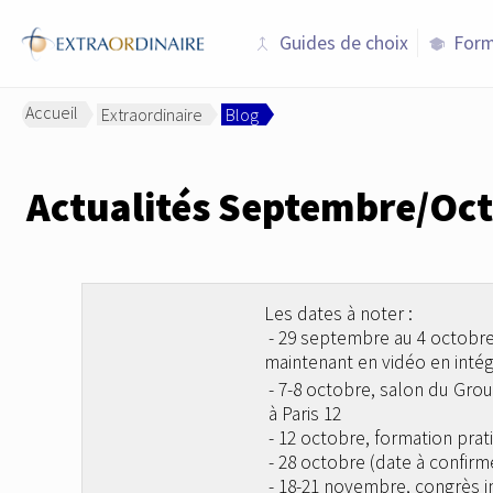
Guides de choix
Form
merge
school
Accueil
Extraordinaire
Blog
>
>
Actualités Septembre/Oct
Les dates à noter :
- 29 septembre au 4 octobre 
maintenant en vidéo en intégr
- 7-8 octobre, salon du Grou
à Paris 12
- 12 octobre, formation prat
- 28 octobre (date à confirme
- 18-21 novembre, congrès i