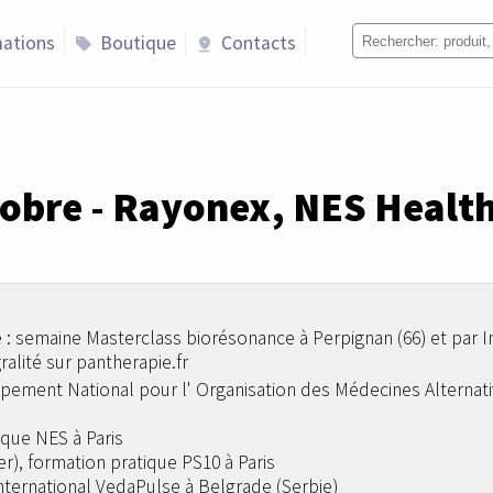
ations
Boutique
Contacts
sell
pin_drop
obre - Rayonex, NES Healt
: semaine Masterclass biorésonance à Perpignan (66) et par In
alité sur pantherapie.fr
pement National pour l' Organisation des Médecines Alternativ
ique NES à Paris
r), formation pratique PS10 à Paris
nternational VedaPulse à Belgrade (Serbie)