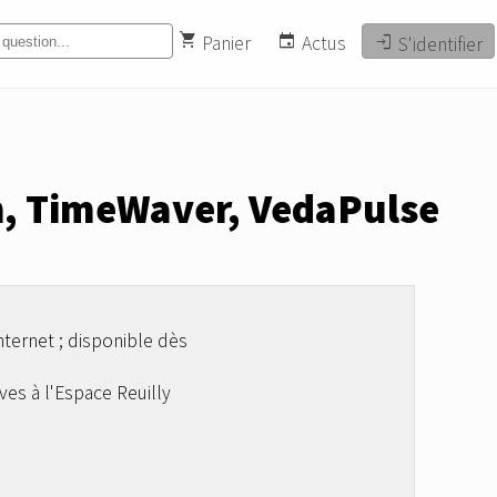
shopping_cart
event
login
search
Panier
Actus
S'identifier
h, TimeWaver, VedaPulse
ternet ; disponible dès
es à l'Espace Reuilly