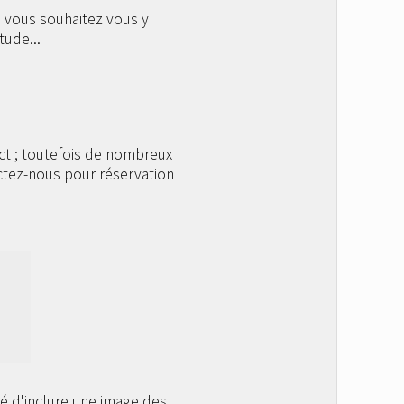
i vous souhaitez vous y
ude...
ect ; toutefois de nombreux
tactez-nous pour réservation
té d'inclure une image des