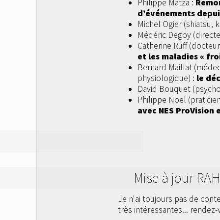
Philippe Matza :
Remon
d’événements depuis
Michel Ogier (shiatsu, k
Médéric Degoy (directeu
Catherine Ruff (docteu
et les maladies « fr
Bernard Maillat (méde
physiologique) :
le dé
David Bouquet (psycho
Philippe Noel (pratici
avec NES ProVision 
Mise à jour RA
Je n'ai toujours pas de con
très intéressantes... rendez