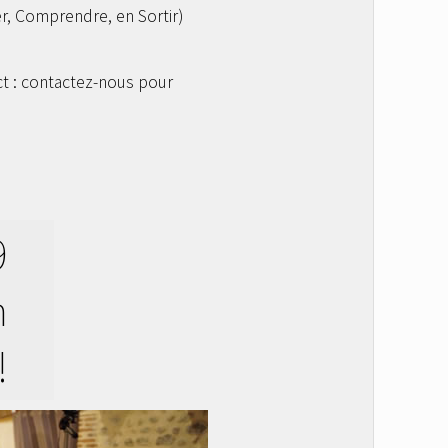
r, Comprendre, en Sortir)
)
ct : contactez-nous pour
9
n
!