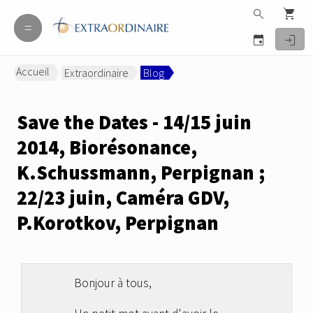
search
shopping_cart
=
=
event
login
Accueil
Extraordinaire
Blog
>
>
Save the Dates - 14/15 juin
2014, Biorésonance,
K.Schussmann, Perpignan ;
22/23 juin, Caméra GDV,
P.Korotkov, Perpignan
Bonjour à tous,