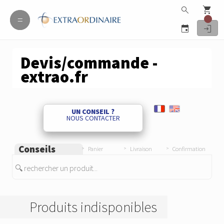
search
shopping_cart
=
=
event
login
Devis/commande -
extrao.fr
UN CONSEIL ?
NOUS CONTACTER
Conseils
Panier
Livraison
Confirmation
🔍 rechercher un produit...
Produits indisponibles