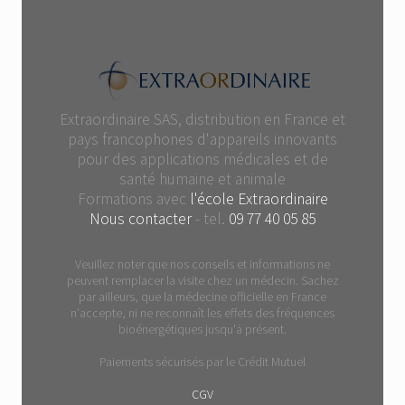
Extraordinaire SAS, distribution en France et
pays francophones d'appareils innovants
pour des applications médicales et de
santé humaine et animale
Formations avec
l'école Extraordinaire
Nous contacter
- tel.
09 77 40 05 85
Veuillez noter que nos conseils et informations ne
peuvent remplacer la visite chez un médecin. Sachez
par ailleurs, que la médecine officielle en France
n'accepte, ni ne reconnaît les effets des fréquences
bioénergétiques jusqu'à présent.
Paiements sécurisés par le Crédit Mutuel
CGV