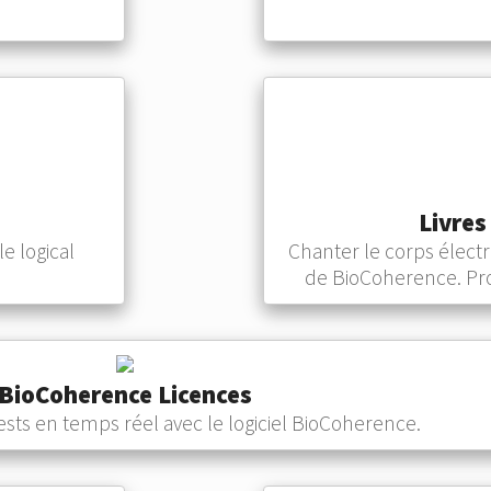
Livres
e logical
Chanter le corps élect
de BioCoherence. Prol
BioCoherence Licences
tests en temps réel avec le logiciel BioCoherence.