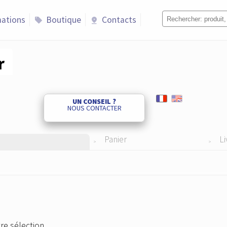
ations
Boutique
Contacts
sell
pin_drop
r
UN CONSEIL ?
NOUS CONTACTER
Panier
Li
re sélection