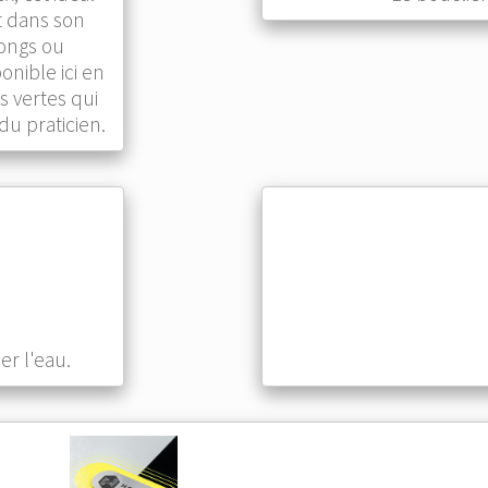
t dans son
ongs ou
onible ici en
s vertes qui
u praticien.
r l'eau.