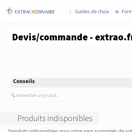
Guides de choix
Form
merge
school
Devis/commande - extrao.f
Conseils
🔍 rechercher un produit...
Produits indisponibles
2produits indisponibles pour votre pays supprimés de vot