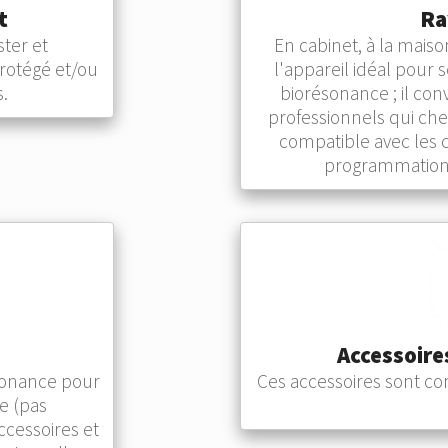
t
Ra
ter et
En cabinet, à la mais
protégé et/ou
l'appareil idéal pour 
s.
biorésonance ; il co
professionnels qui che
compatible avec les 
programmation s
Accessoir
sonance pour
Ces accessoires sont co
e (pas
ccessoires et