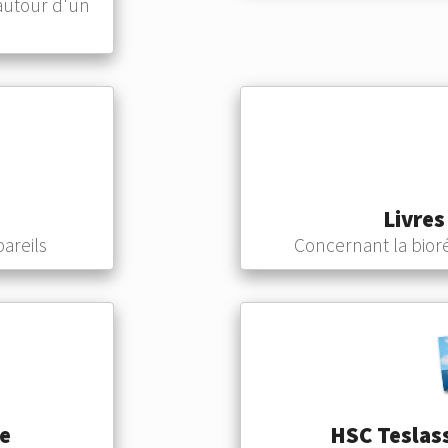
autour d'un
Livres
areils
Concernant la bior
e
HSC Teslass