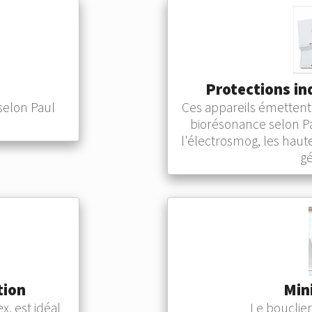
Protections ind
selon Paul
Ces appareils émettent
biorésonance selon Pa
l'électrosmog, les haut
gé
tion
Min
, est idéal
Le bouclier