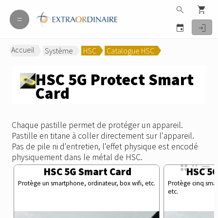
search
shopping_cart
=
=
event
login
Accueil
Système
HSC
Catalogue HSC
>
>
>
HSC 5G Protect Smart
Card
Chaque pastille permet de protéger un appareil.
Pastille en titane à coller directement sur l'appareil.
Pas de pile ni d'entretien, l'effet physique est encodé
physiquement dans le métal de HSC.
HSC 5G Smart Card
HSC 5G
Protège un smartphone, ordinateur, box wifi, etc.
Protège cinq smar
etc.