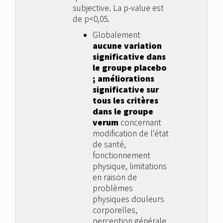
subjective. La p-value est
de p<0,05.
Globalement
aucune variation
significative dans
le groupe placebo
; améliorations
significative sur
tous les critères
dans le groupe
verum
concernant
modification de l'état
de santé,
fonctionnement
physique, limitations
en raison de
problèmes
physiques douleurs
corporelles,
perception générale