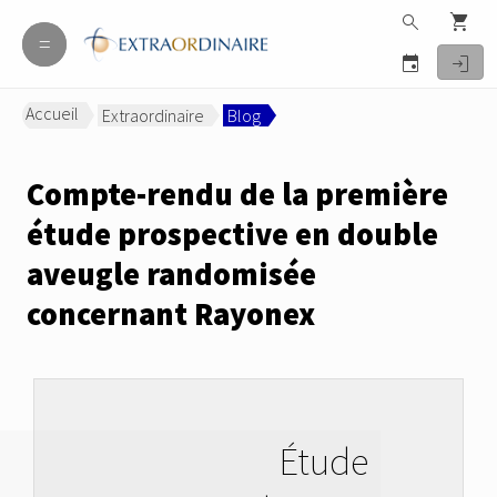
search
shopping_cart
=
=
event
login
Accueil
Extraordinaire
Blog
>
>
Compte-rendu de la première
étude prospective en double
aveugle randomisée
concernant Rayonex
Étude