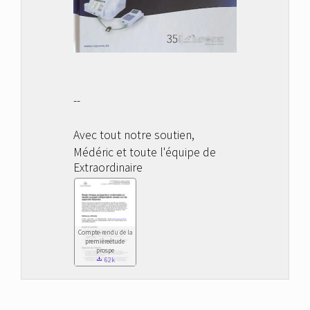
--
Avec tout notre soutien,
Médéric et toute l'équipe de
Extraordinaire
Compte-rendu de la
première
étude
prospe
download
62k