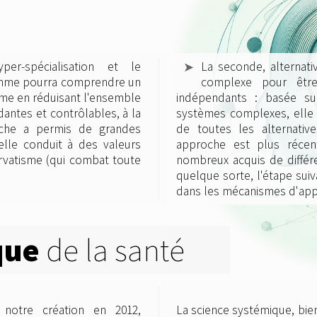
er-spécialisation et le
La seconde, alternat
omme pourra comprendre un
complexe pour être
âme en réduisant l'ensemble
indépendants : basée su
antes et contrôlables, à la
systèmes complexes, elle 
oche a permis de grandes
de toutes les alternativ
lle conduit à des valeurs
approche est plus récent
ervatisme (qui combat toute
nombreux acquis de différe
quelque sorte, l'étape suiv
dans les mécanismes d'app
que
de la santé
 notre création en 2012,
La science systémique, bie