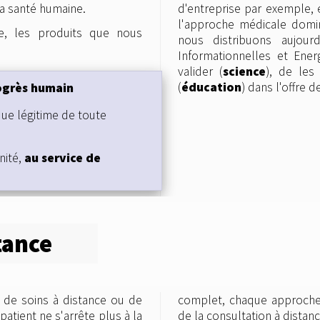
a santé humaine.
d'entreprise par exemple
l'approche médicale domi
e, les produits que nous
nous distribuons aujour
Informationnelles et Ener
valider (
science
), de les
(
éducation
) dans l'offre 
ogrès humain
que légitime de toute
nité,
au service de
tance
s de soins à distance ou de
fférentes dans le domaine
-patient ne s'arrête plus à la
de la consultation à distanc