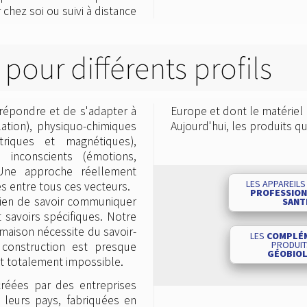
chez soi ou suivi à distance
pour différents profils
répondre et de s'adapter à
Europe et dont le matériel 
ation), physiquo-chimiques
Aujourd'hui, les produits 
triques et magnétiques),
 inconscients (émotions,
 Une approche réellement
LES APPAREILS
s entre tous ces vecteurs.
PROFESSION
cien de savoir communiquer
SANT
 savoirs spécifiques. Notre
 maison nécessite du savoir-
LES
COMPLÉ
PRODUIT
 construction est presque
GÉOBIOL
est totalement impossible.
créées par des entreprises
e leurs pays, fabriquées en