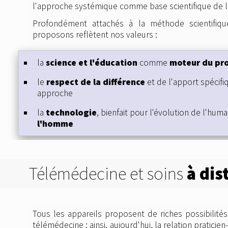
l'approche systémique comme base scientifique de l
Profondément attachés à la méthode scientifiqu
proposons reflètent nos valeurs :
la
science et l'éducation
comme
moteur du pr
le
respect de la différence
et de l'apport spécifi
approche
la
technologie
, bienfait pour l'évolution de l'huma
l'homme
Télémédecine et soins
à dis
Tous les appareils proposent de riches possibilité
complet, chaque approche permet des avancées di
télémédecine : ainsi, aujourd'hui, la relation praticien