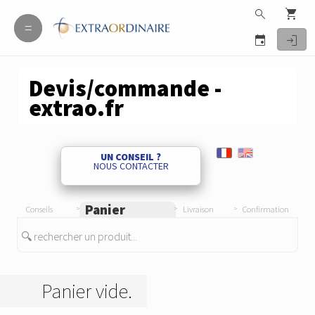
search
shopping_cart
=
=
event
login
Devis/commande -
extrao.fr
UN CONSEIL ?
NOUS CONTACTER
Panier
Conseils
Livraison
Confirmation
🔍 rechercher un produit...
Panier vide.